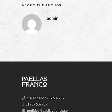
ABOUT THE AUTHOR
admin
1 4379872 / 987609787
51987609787
pedidos@paellasfranco.com