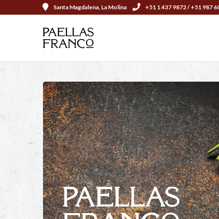
Santa Magdalena, La Molina
+51 1 437 9872 / +51 987 6