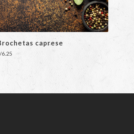
Brochetas caprese
/
6.25