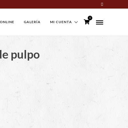
0
 ONLINE
GALERÍA
MI CUENTA
de pulpo